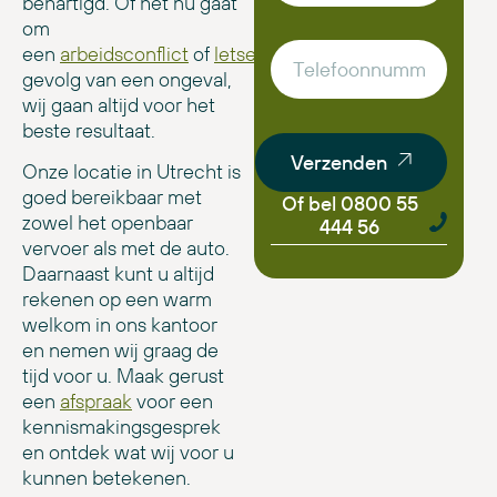
behartigd. Of het nu gaat
om
een
arbeidsconflict
of
letselschade
als
gevolg van een ongeval,
wij gaan altijd voor het
beste resultaat.
Verzenden
Onze locatie in Utrecht is
goed bereikbaar met
Of bel 0800 55
zowel het openbaar
444 56
vervoer als met de auto.
Daarnaast kunt u altijd
rekenen op een warm
welkom in ons kantoor
en nemen wij graag de
tijd voor u. Maak gerust
een
afspraak
voor een
kennismakingsgesprek
en ontdek wat wij voor u
kunnen betekenen.