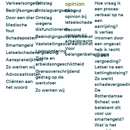
Verkeersongeval
Ontslag
opinion
Hoe vraag ik
een proces-
Bedrijfsongeval
Ontslagvergoeding
Second
verbaal op na
opinion bij
Door een dier
Ontslag
een
letselschade
wegens
Medische
aanrijding?
disfunctioneren
Second
fout
Ik verlies
opinion bij
Beëindigingsovereenkomst
Schadeposten
inkomen door
arbeidsrecht
Vaststellingsovereenkomst
een ongeval:
Smartengeld
Voor
heb ik recht
Loonvordering
Letselschadevergoeding
belangenbehartigers
op een
Ziekte en
Aansprakelijkheid
vergoeding?
arbeidsongeschiktheid
Zo werken wij
Letsel na een
Grensoverschrijdend
kettingbotsing?
Advocaatkosten
gedrag op de
Zo werkt
Cliënten aan
werkvloer
schadevergoedi
het woord
Zo werken wij
De
Rotterdamse
Schaal: wat
betekent dit
voor uw
smartengeld?
Wat is het