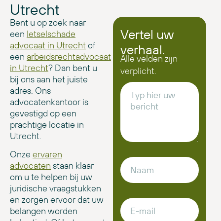
Utrecht
Bent u op zoek naar
Vertel uw
een
letselschade
advocaat in Utrecht
of
verhaal.
een
arbeidsrechtadvocaat
Alle velden zijn
in Utrecht
? Dan bent u
verplicht.
bij ons aan het juiste
adres. Ons
advocatenkantoor is
gevestigd op een
prachtige locatie in
Utrecht.
Onze
ervaren
advocaten
staan klaar
om u te helpen bij uw
juridische vraagstukken
en zorgen ervoor dat uw
belangen worden