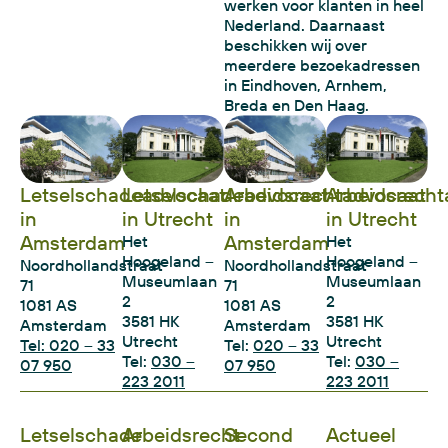
werken voor klanten in heel
Nederland. Daarnaast
beschikken wij over
meerdere bezoekadressen
in Eindhoven, Arnhem,
Breda en Den Haag.
Letselschadeadvocaat
Letselschadeadvocaat
Arbeidsrechtadvocaat
Arbeidsrecht
in
in Utrecht
in
in Utrecht
Amsterdam
Amsterdam
Het
Het
Hoogeland –
Hoogeland –
Noordhollandstraat
Noordhollandstraat
Museumlaan
Museumlaan
71
71
2
2
1081 AS
1081 AS
3581 HK
3581 HK
Amsterdam
Amsterdam
Utrecht
Utrecht
Tel: 020 – 33
Tel:
020 – 33
Tel:
030 –
Tel:
030 –
07 950
07 950
223 2011
223 2011
Letselschade
Arbeidsrecht
Second
Actueel