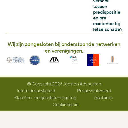
verschil
tussen
predispositie
en pre-
existentie bij
letselschade?
Wij zijn aangesloten bij onderstaande netwerken
en verenigingen.
© Copyright 2026 Joosten Advocaten
Intern privacybeleid
Privacystatement
Klachten- en geschillenregeling
Disclaimer
Cookiebeleid