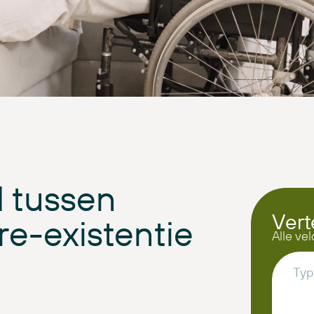
l tussen
Vert
re-existentie
Alle vel