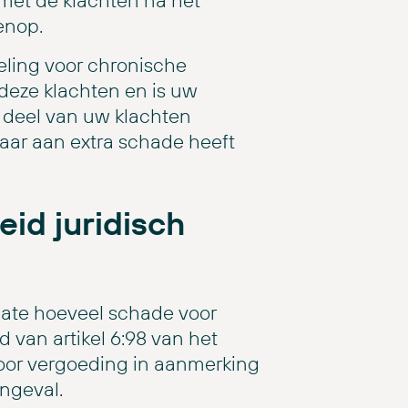
 met de klachten na het
enop.
eling voor chronische
deze klachten en is uw
 deel van uw klachten
daar aan extra schade heeft
id juridisch
mate hoeveel schade voor
 van artikel 6:98 van het
oor vergoeding in aanmerking
ngeval.