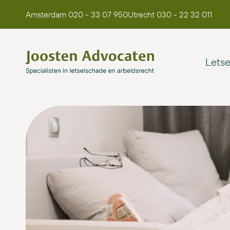
Amsterdam 020 - 33 07 950
Utrecht 030 - 22 32 011
Lets