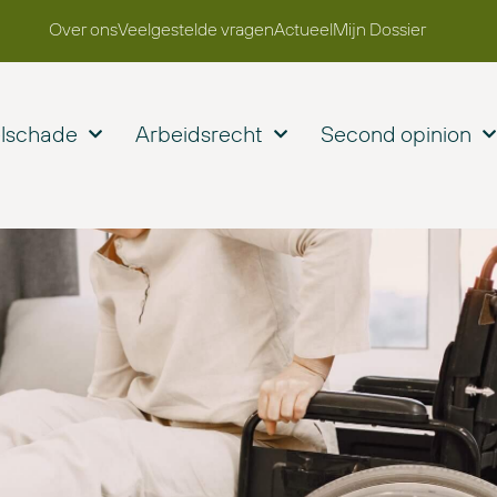
Over ons
Veelgestelde vragen
Actueel
Mijn Dossier
elschade
Arbeidsrecht
Second opinion