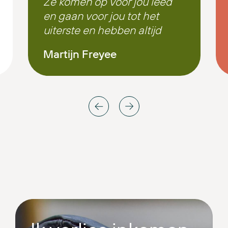
Ze komen op voor jou leed
en gaan voor jou tot het
uiterste en hebben altijd
een luisterend oor
Martijn Freyee
Ik wil dan ook het hele
team van de heer
damming en natuurlijk
joosten advocaaten super
super bedanken voor alles