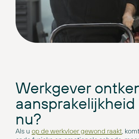
Werkgever ontke
aansprakelijkheid 
nu?
Als u
op de werkvloer gewond raakt
, komt