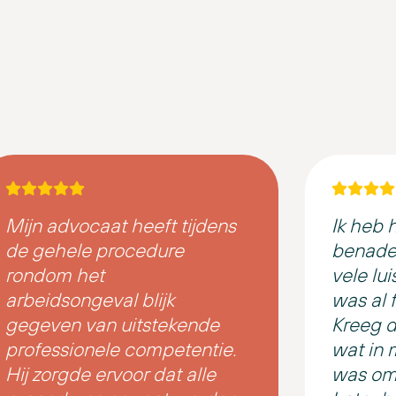
Mijn advocaat heeft tijdens
Ik heb 
de gehele procedure
benader
rondom het
vele lu
arbeidsongeval blijk
was al fi
gegeven van uitstekende
Kreeg 
professionele competentie.
wat in 
Hij zorgde ervoor dat alle
was om