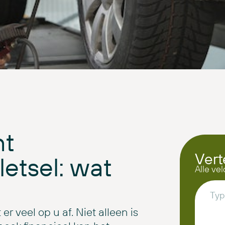
nt
Vert
letsel: wat
Alle vel
 er veel op u af. Niet alleen is