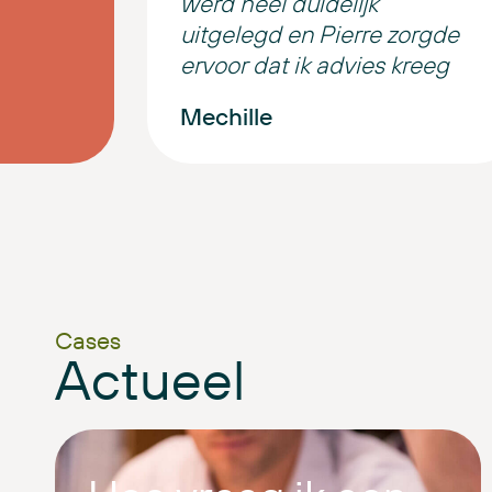
werd heel duidelijk
uitgelegd en Pierre zorgde
ervoor dat ik advies kreeg
dat echt bij mijn situatie
Mechille
paste.
Hun gastvrijheid op kantoor
is warm en vriendelijk. Je
voelt je direct op je gemak.
Absoluut een aanrader.
Cases
Actueel