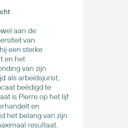
cht
owel aan de
ersiteit van
ij een sterke
t en het
onding van zijn
d als arbeidsjurist,
ocaat beëdigd te
 is Pierre op het lijf
erhandelt en
ijd het belang van zijn
maximaal resultaat.