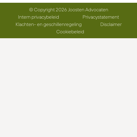
© Copyright 2026 Joosten Advocaten
Intern privacybeleid
Privacystatement
Klachten- en geschillenregeling
Disclaimer
Cookiebeleid