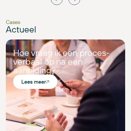
Cases
Actueel
Hoe vraag ik een proces-
verbaal op na een
aanrijding?
Lees meer