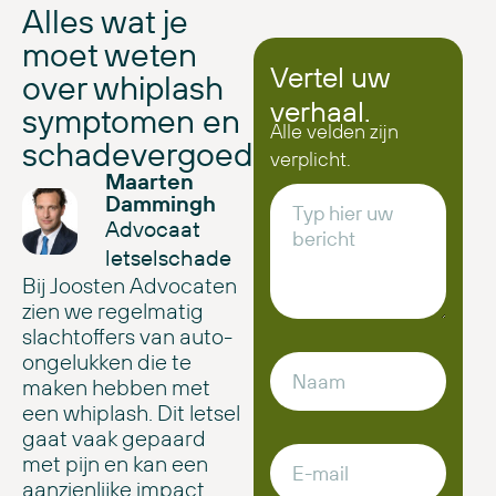
Alles wat je
moet weten
Vertel uw
over whiplash
verhaal.
symptomen en
Alle velden zijn
schadevergoeding
verplicht.
Maarten
Dammingh
Advocaat
letselschade
Bij Joosten Advocaten
zien we regelmatig
slachtoffers van auto-
ongelukken die te
maken hebben met
een whiplash. Dit letsel
gaat vaak gepaard
met pijn en kan een
aanzienlijke impact