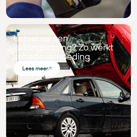
Letsel na een
kettingbotsing? Zo werkt
schadevergoeding
Lees meer