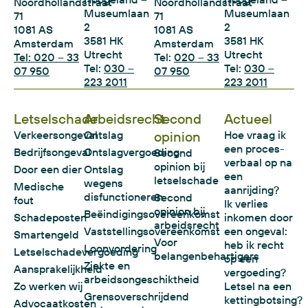
Noordhollandstraat
Noordhollandstraat
Museumlaan
Museumlaan
71
71
2
2
1081 AS
1081 AS
3581 HK
3581 HK
Amsterdam
Amsterdam
Utrecht
Utrecht
Tel: 020 – 33
Tel:
020 – 33
Tel:
030 –
Tel:
030 –
07 950
07 950
223 2011
223 2011
Letselschade
Arbeidsrecht
Second
Actueel
Verkeersongeval
Ontslag
opinion
Hoe vraag ik
een proces-
Bedrijfsongeval
Ontslagvergoeding
Second
verbaal op na
opinion bij
Door een dier
Ontslag
een
letselschade
wegens
Medische
aanrijding?
disfunctioneren
Second
fout
Ik verlies
opinion bij
Beëindigingsovereenkomst
Schadeposten
inkomen door
arbeidsrecht
Vaststellingsovereenkomst
een ongeval:
Smartengeld
Voor
heb ik recht
Loonvordering
Letselschadevergoeding
belangenbehartigers
op een
Ziekte en
Aansprakelijkheid
vergoeding?
arbeidsongeschiktheid
Zo werken wij
Letsel na een
Grensoverschrijdend
kettingbotsing?
Advocaatkosten