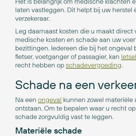
Het is belangrijk om medische klachten
laten vastleggen. Dit helpt bij uw herste
verzekeraar.
Leg daarnaast kosten die u maakt direct va
medische kosten en schade aan uw voertui
bezittingen. Iedereen die bij het ongeval
fietser, voetganger of passagier, kan
lets
recht hebben op
schadevergoeding
.
Schade na een verkee
Na een
ongeval
kunnen zowel materiële 
ontstaan. Om te bepalen waar u recht op 
schade zorgvuldig vast te leggen.
Materiële schade