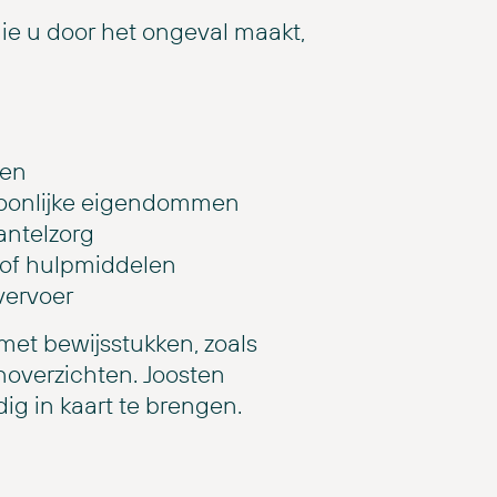
 die u door het ongeval maakt,
ten
rsoonlijke eigendommen
antelzorg
e of hulpmiddelen
vervoer
t bewijsstukken, zoals
overzichten. Joosten
g in kaart te brengen.