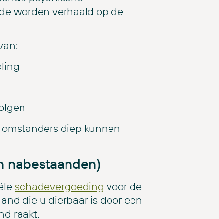
ade worden verhaald op de
van:
ling
olgen
n omstanders diep kunnen
en nabestaanden)
ële
schadevergoeding
voor de
and die u dierbaar is door een
nd raakt.