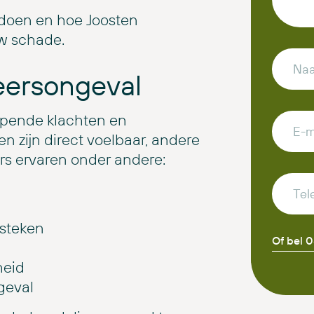
 doen en hoe Joosten
uw schade.
eersongeval
pende klachten en
 zijn direct voelbaar, andere
ers ervaren onder andere:
rsteken
Of bel 
heid
geval