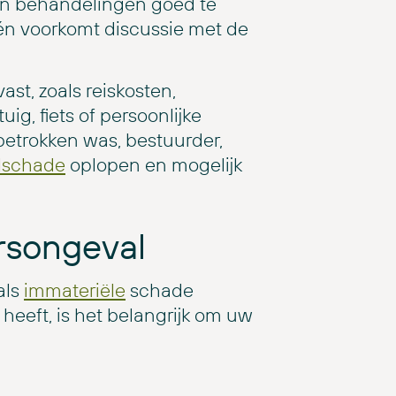
 en behandelingen goed te
l én voorkomt discussie met de
st, zoals reiskosten,
g, fiets of persoonlijke
 betrokken was, bestuurder,
elschade
oplopen en mogelijk
rsongeval
als
immateriële
schade
heeft, is het belangrijk om uw