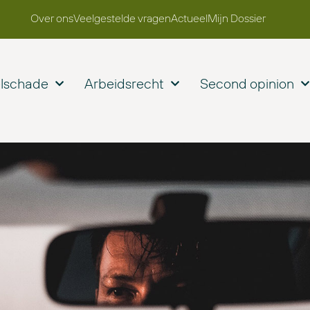
Over ons
Veelgestelde vragen
Actueel
Mijn Dossier
elschade
Arbeidsrecht
Second opinion